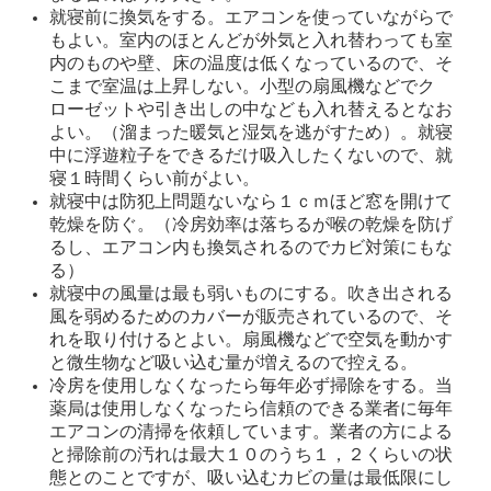
就寝前に換気をする。エアコンを使っていながらで
もよい。室内のほとんどが外気と入れ替わっても室
内のものや壁、床の温度は低くなっているので、そ
こまで室温は上昇しない。小型の扇風機などでク
ローゼットや引き出しの中なども入れ替えるとなお
よい。（溜まった暖気と湿気を逃がすため）。就寝
中に浮遊粒子をできるだけ吸入したくないので、就
寝１時間くらい前がよい。
就寝中は防犯上問題ないなら１ｃｍほど窓を開けて
乾燥を防ぐ。（冷房効率は落ちるが喉の乾燥を防げ
るし、エアコン内も換気されるのでカビ対策にもな
る）
就寝中の風量は最も弱いものにする。吹き出される
風を弱めるためのカバーが販売されているので、そ
れを取り付けるとよい。扇風機などで空気を動かす
と微生物など吸い込む量が増えるので控える。
冷房を使用しなくなったら毎年必ず掃除をする。当
薬局は使用しなくなったら信頼のできる業者に毎年
エアコンの清掃を依頼しています。業者の方による
と掃除前の汚れは最大１０のうち１，２くらいの状
態とのことですが、吸い込むカビの量は最低限にし