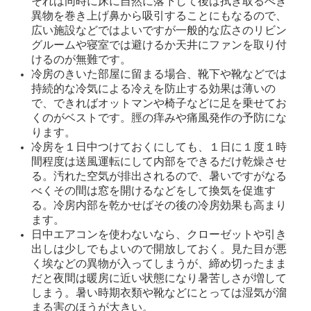
それは同時に床に自然に落下して後は拭き取るべき
異物を巻き上げ鼻から吸引することにもなるので、
広い施設などではよいですが一般的な広さのリビン
グルームや寝室では避けるか天井にファンを取り付
けるのが無難です。
冷房のきいた部屋に留まる場合、靴下や靴などでは
持続的な冷気による冷えを防止する効果は薄いの
で、できればオットマンや椅子などに足を乗せてお
くのがベストです。脛の痒みや痛風発作の予防にな
ります。
冷房を１日中つけておくにしても、１日に１度１時
間程度は送風運転にして内部をできるだけ乾燥させ
る。汚れた空気が排出されるので、暑いですがなる
べくその間は窓を開けるなどをして換気を促進す
る。冷房内部を乾かせばその後の冷房効果も高まり
ます。
日中エアコンを使わないなら、クローゼットや引き
出しは少しでもよいので開放しておく。見た目が悪
く埃などの異物が入ってしまうが、締め切ったまま
だと夜間は暖房に近い状態になり暑苦しさが増して
しまう。暑い時期衣類や靴などにとっては湿気が溜
まる害のほうが大きい。